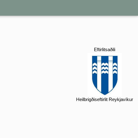
Eftirlitsaðili
Heilbrigðiseftirlit Reykjavíkur