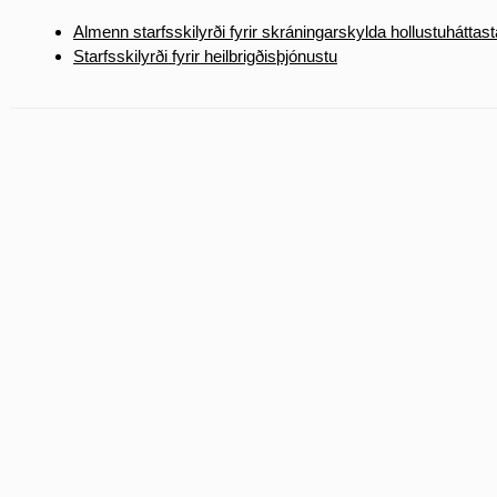
Almenn starfsskilyrði fyrir skráningarskylda hollustuháttas
Starfsskilyrði fyrir heilbrigðisþjónustu