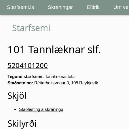
Starfsemi.is
Skráningar
Eftirlit
Um vef
Starfsemi
101 Tannlæknar slf.
5204101200
Tegund starfsemi:
Tannlæknastofa
Staðsetning:
Réttarholtsvegur 3, 108 Reykjavík
Skjöl
Staðfesting á skráningu
Skilyrði