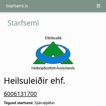
Starfsemi.is
Starfsemi
Eftirlitsaðili
Heilbrigðiseftirlit Austurlands
Heilsuleiðir ehf.
6006131700
Tegund starfsemi:
Sjúkraþjálfun