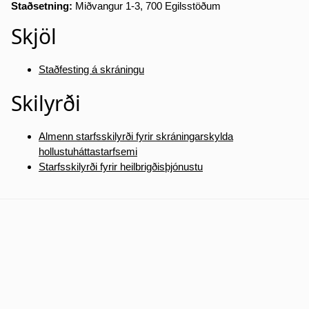
Staðsetning:
Miðvangur 1-3, 700 Egilsstöðum
Skjöl
Staðfesting á skráningu
Skilyrði
Almenn starfsskilyrði fyrir skráningarskylda
hollustuháttastarfsemi
Starfsskilyrði fyrir heilbrigðisþjónustu