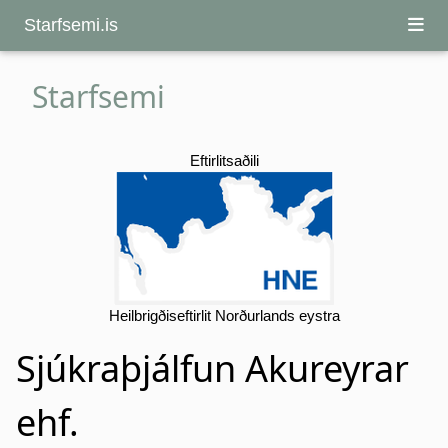
Starfsemi.is
Starfsemi
Eftirlitsaðili
Heilbrigðiseftirlit Norðurlands eystra
Sjúkraþjálfun Akureyrar
ehf.