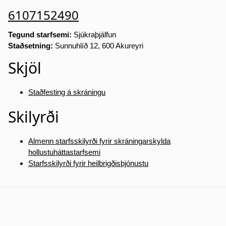
6107152490
Tegund starfsemi:
Sjúkraþjálfun
Staðsetning:
Sunnuhlíð 12, 600 Akureyri
Skjöl
Staðfesting á skráningu
Skilyrði
Almenn starfsskilyrði fyrir skráningarskylda
hollustuháttastarfsemi
Starfsskilyrði fyrir heilbrigðisþjónustu