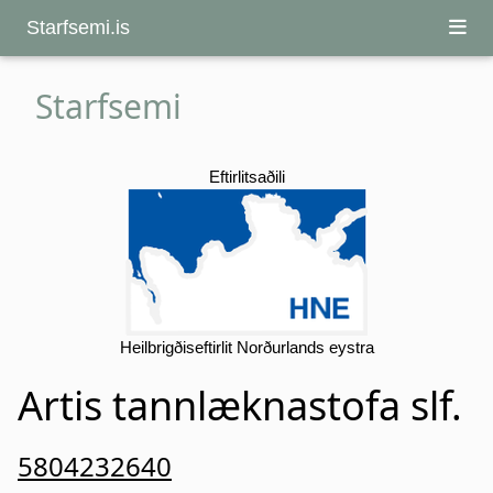
Starfsemi.is
Starfsemi
Eftirlitsaðili
Heilbrigðiseftirlit Norðurlands eystra
Artis tannlæknastofa slf.
5804232640