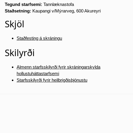
Tegund starfsemi:
Tannlæknastofa
Staðsetning:
Kaupangi v/Mýrarveg, 600 Akureyri
Skjöl
Staðfesting á skráningu
Skilyrði
Almenn starfsskilyrði fyrir skráningarskylda
hollustuháttastarfsemi
Starfsskilyrði fyrir heilbrigðisþjónustu