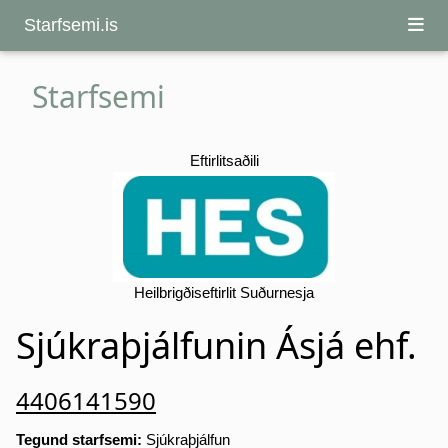
Starfsemi.is
Starfsemi
Eftirlitsaðili
Heilbrigðiseftirlit Suðurnesja
Sjúkraþjálfunin Ásjá ehf.
4406141590
Tegund starfsemi:
Sjúkraþjálfun