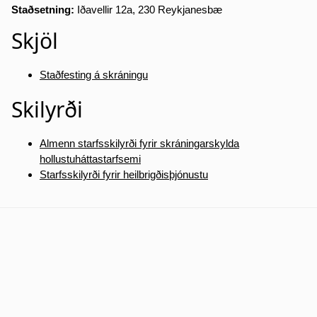
Staðsetning:
Iðavellir 12a, 230 Reykjanesbæ
Skjöl
Staðfesting á skráningu
Skilyrði
Almenn starfsskilyrði fyrir skráningarskylda
hollustuháttastarfsemi
Starfsskilyrði fyrir heilbrigðisþjónustu