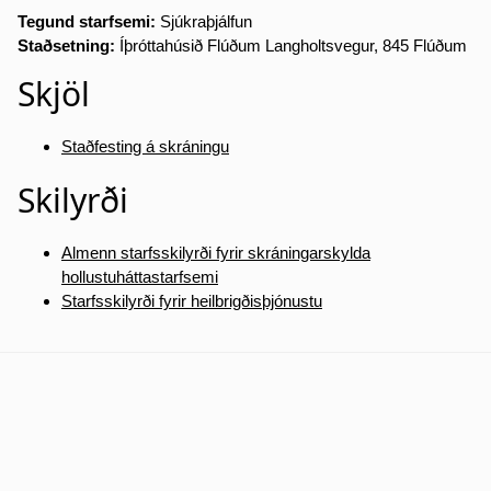
Tegund starfsemi:
Sjúkraþjálfun
Staðsetning:
Íþróttahúsið Flúðum Langholtsvegur, 845 Flúðum
Skjöl
Staðfesting á skráningu
Skilyrði
Almenn starfsskilyrði fyrir skráningarskylda
hollustuháttastarfsemi
Starfsskilyrði fyrir heilbrigðisþjónustu