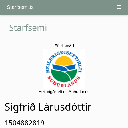
Starfsemi.is
Starfsemi
Eftirlitsaðili
Heilbrigðiseftirlit Suðurlands
Sigfríð Lárusdóttir
1504882819