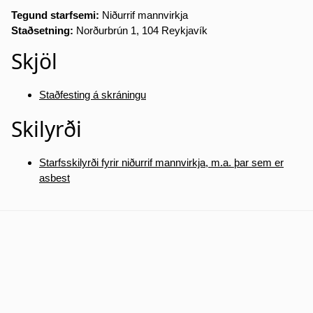
Tegund starfsemi:
Niðurrif mannvirkja
Staðsetning:
Norðurbrún 1, 104 Reykjavík
Skjöl
Staðfesting á skráningu
Skilyrði
Starfsskilyrði fyrir niðurrif mannvirkja, m.a. þar sem er
asbest