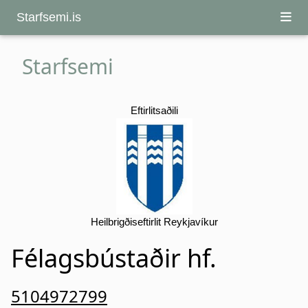
Starfsemi.is
Starfsemi
Eftirlitsaðili
Heilbrigðiseftirlit Reykjavíkur
Félagsbústaðir hf.
5104972799