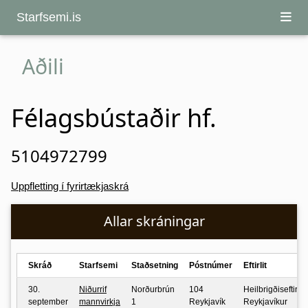
Starfsemi.is
Aðili
Félagsbústaðir hf.
5104972799
Uppfletting í fyrirtækjaskrá
Allar skráningar
Skráð
Starfsemi
Staðsetning
Póstnúmer
Eftirlit
30.
Niðurrif
Norðurbrún
104
Heilbrigðiseftirlit
september
mannvirkja
1
Reykjavík
Reykjavíkur