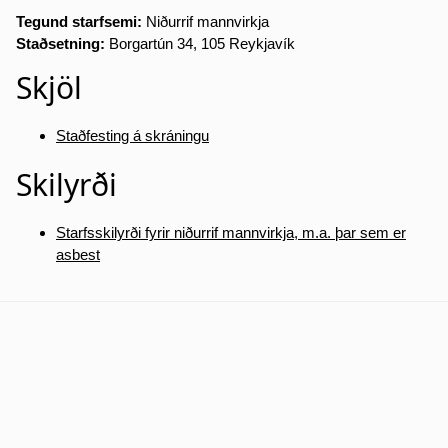
Tegund starfsemi:
Niðurrif mannvirkja
Staðsetning:
Borgartún 34, 105 Reykjavík
Skjöl
Staðfesting á skráningu
Skilyrði
Starfsskilyrði fyrir niðurrif mannvirkja, m.a. þar sem er
asbest