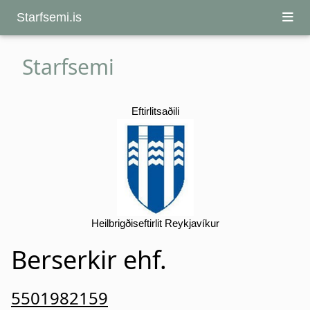
Starfsemi.is
Starfsemi
Eftirlitsaðili
Heilbrigðiseftirlit Reykjavíkur
Berserkir ehf.
5501982159