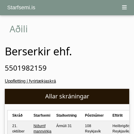
Starfsemi.is
Aðili
Berserkir ehf.
5501982159
Uppfletting í fyrirtækjaskrá
Allar skráningar
Skráð
Starfsemi
Staðsetning
Póstnúmer
Eftirlit
21.
Niðurrif
Ármúli 31
108
Heilbrigðisefti
október
mannvirkja
Reykjavík
Reykjavíkur