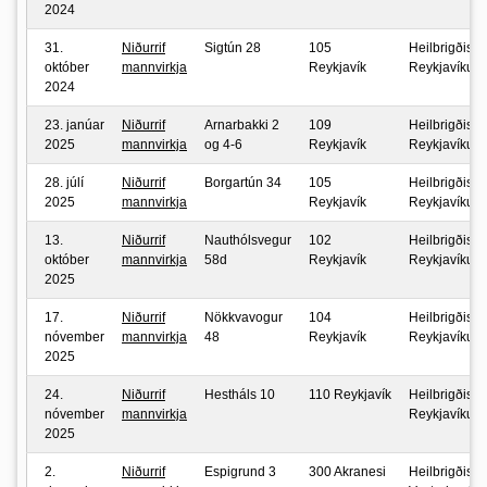
2024
31.
Niðurrif
Sigtún 28
105
Heilbrigðisefti
október
mannvirkja
Reykjavík
Reykjavíkur
2024
23. janúar
Niðurrif
Arnarbakki 2
109
Heilbrigðisefti
2025
mannvirkja
og 4-6
Reykjavík
Reykjavíkur
28. júlí
Niðurrif
Borgartún 34
105
Heilbrigðisefti
2025
mannvirkja
Reykjavík
Reykjavíkur
13.
Niðurrif
Nauthólsvegur
102
Heilbrigðisefti
október
mannvirkja
58d
Reykjavík
Reykjavíkur
2025
17.
Niðurrif
Nökkvavogur
104
Heilbrigðisefti
nóvember
mannvirkja
48
Reykjavík
Reykjavíkur
2025
24.
Niðurrif
Hestháls 10
110 Reykjavík
Heilbrigðisefti
nóvember
mannvirkja
Reykjavíkur
2025
2.
Niðurrif
Espigrund 3
300 Akranesi
Heilbrigðisefti