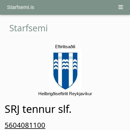
Starfsemi.is
Starfsemi
Eftirlitsaðili
Heilbrigðiseftirlit Reykjavíkur
SRJ tennur slf.
5604081100