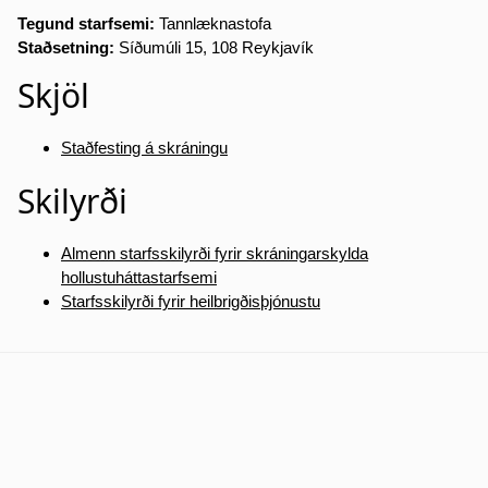
Tegund starfsemi:
Tannlæknastofa
Staðsetning:
Síðumúli 15, 108 Reykjavík
Skjöl
Staðfesting á skráningu
Skilyrði
Almenn starfsskilyrði fyrir skráningarskylda
hollustuháttastarfsemi
Starfsskilyrði fyrir heilbrigðisþjónustu