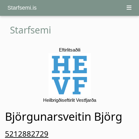
Starfsemi.is
Starfsemi
Eftirlitsaðili
Heilbrigðiseftirlit Vestfjarða
Björgunarsveitin Björg
5212882729