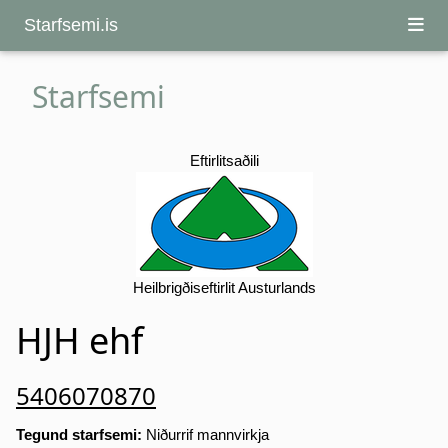
Starfsemi.is
Starfsemi
Eftirlitsaðili
Heilbrigðiseftirlit Austurlands
HJH ehf
5406070870
Tegund starfsemi:
Niðurrif mannvirkja