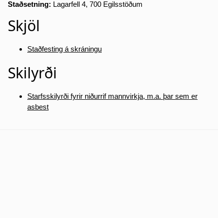
Staðsetning:
Lagarfell 4, 700 Egilsstöðum
Skjöl
Staðfesting á skráningu
Skilyrði
Starfsskilyrði fyrir niðurrif mannvirkja, m.a. þar sem er
asbest