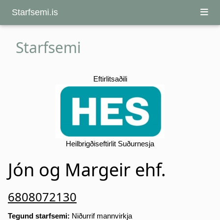
Starfsemi.is
Starfsemi
Eftirlitsaðili
Heilbrigðiseftirlit Suðurnesja
Jón og Margeir ehf.
6808072130
Tegund starfsemi:
Niðurrif mannvirkja