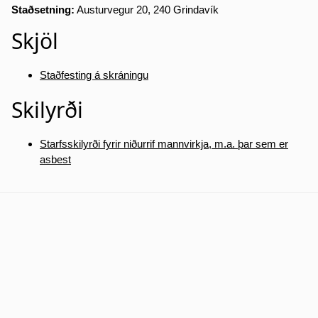
Staðsetning:
Austurvegur 20, 240 Grindavík
Skjöl
Staðfesting á skráningu
Skilyrði
Starfsskilyrði fyrir niðurrif mannvirkja, m.a. þar sem er
asbest