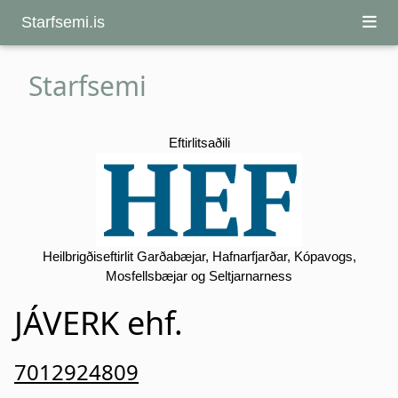
Starfsemi.is
Starfsemi
Eftirlitsaðili
Heilbrigðiseftirlit Garðabæjar, Hafnarfjarðar, Kópavogs,
Mosfellsbæjar og Seltjarnarness
JÁVERK ehf.
7012924809