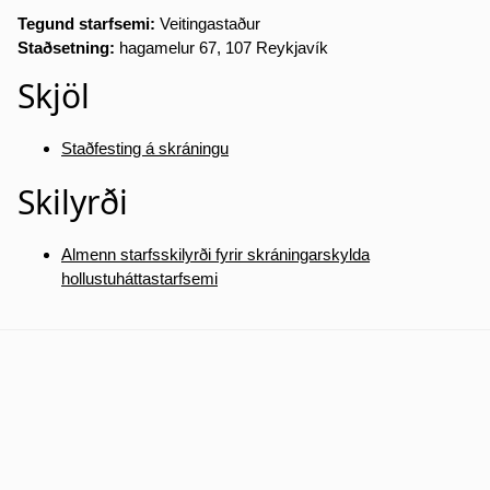
Tegund starfsemi:
Veitingastaður
Staðsetning:
hagamelur 67, 107 Reykjavík
Skjöl
Staðfesting á skráningu
Skilyrði
Almenn starfsskilyrði fyrir skráningarskylda
hollustuháttastarfsemi