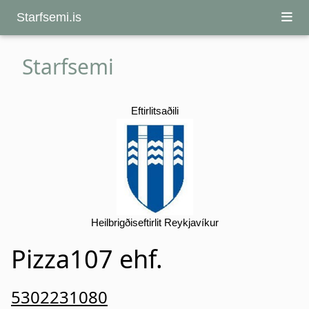
Starfsemi.is
Starfsemi
Eftirlitsaðili
Heilbrigðiseftirlit Reykjavíkur
Pizza107 ehf.
5302231080