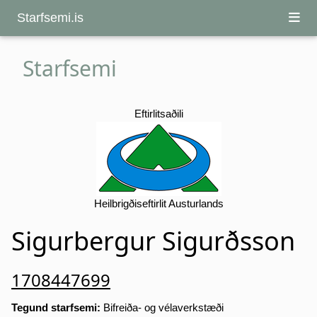
Starfsemi.is
Starfsemi
Eftirlitsaðili
Heilbrigðiseftirlit Austurlands
Sigurbergur Sigurðsson
1708447699
Tegund starfsemi:
Bifreiða- og vélaverkstæði