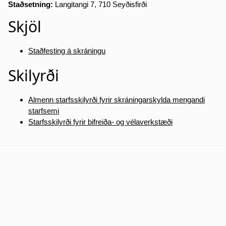
Staðsetning:
Langitangi 7, 710 Seyðisfirði
Skjöl
Staðfesting á skráningu
Skilyrði
Almenn starfsskilyrði fyrir skráningarskylda mengandi
starfsemi
Starfsskilyrði fyrir bifreiða- og vélaverkstæði