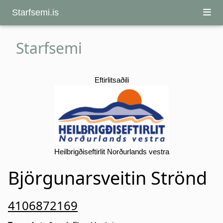
Starfsemi.is
Starfsemi
Eftirlitsaðili
Heilbrigðiseftirlit Norðurlands vestra
Björgunarsveitin Strönd
4106872169