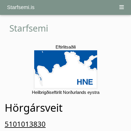
Starfsemi.is
Starfsemi
Eftirlitsaðili
Heilbrigðiseftirlit Norðurlands eystra
Hörgársveit
5101013830