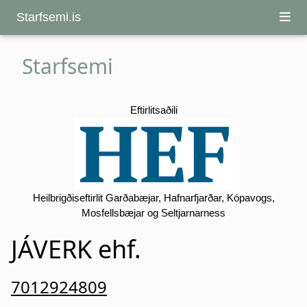
Starfsemi.is
Starfsemi
Eftirlitsaðili
Heilbrigðiseftirlit Garðabæjar, Hafnarfjarðar, Kópavogs,
Mosfellsbæjar og Seltjarnarness
JÁVERK ehf.
7012924809