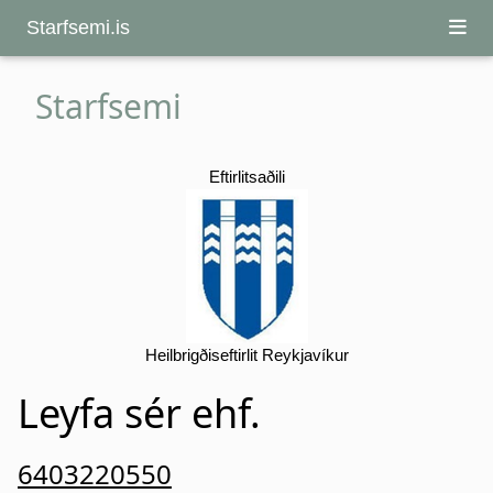
Starfsemi.is
Starfsemi
Eftirlitsaðili
Heilbrigðiseftirlit Reykjavíkur
Leyfa sér ehf.
6403220550