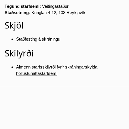
Tegund starfsemi:
Veitingastaður
Staðsetning:
Kringlan 4-12, 103 Reykjavík
Skjöl
Staðfesting á skráningu
Skilyrði
Almenn starfsskilyrði fyrir skráningarskylda
hollustuháttastarfsemi