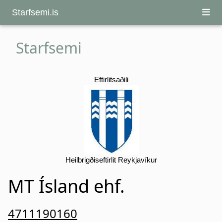
Starfsemi.is
Starfsemi
Eftirlitsaðili
Heilbrigðiseftirlit Reykjavíkur
MT Ísland ehf.
4711190160