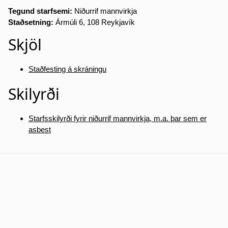
Tegund starfsemi:
Niðurrif mannvirkja
Staðsetning:
Ármúli 6, 108 Reykjavík
Skjöl
Staðfesting á skráningu
Skilyrði
Starfsskilyrði fyrir niðurrif mannvirkja, m.a. þar sem er
asbest