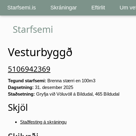
Starfsemi.is
Skráningar
Eftirlit
Um vef
Starfsemi
Vesturbyggð
5106942369
Tegund starfsemi:
Brenna stærri en 100m3
Dagsetning:
31. desember 2025
Staðsetning:
Gryfja við Völuvöll á Bíldudal, 465 Bíldudal
Skjöl
Staðfesting á skráningu