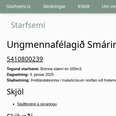
Starfsemi.is
Skráningar
Eftirlit
Um vef
Starfsemi
Ungmennafélagið Smári
5410800239
Tegund starfsemi:
Brenna stærri en 100m3
Dagsetning:
4. janúar 2025
Staðsetning:
Þrettándabrenna í malarkrúsum norðan við Þelame
Skjöl
Staðfesting á skráningu