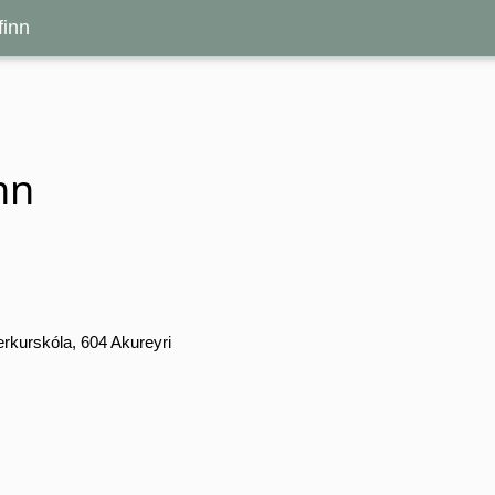
inn
nn
rkurskóla, 604 Akureyri