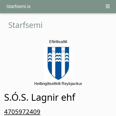
Starfsemi.is
Starfsemi
Eftirlitsaðili
Heilbrigðiseftirlit Reykjavíkur
S.Ó.S. Lagnir ehf
4705972409