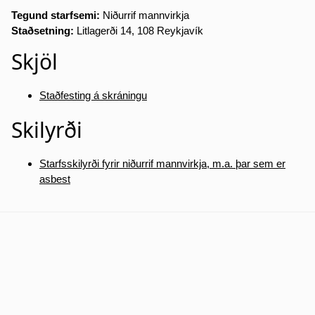
Tegund starfsemi:
Niðurrif mannvirkja
Staðsetning:
Litlagerði 14, 108 Reykjavík
Skjöl
Staðfesting á skráningu
Skilyrði
Starfsskilyrði fyrir niðurrif mannvirkja, m.a. þar sem er
asbest