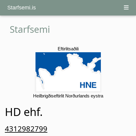
Starfsemi.is
Starfsemi
Eftirlitsaðili
Heilbrigðiseftirlit Norðurlands eystra
HD ehf.
4312982799