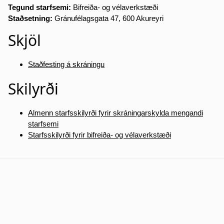
Tegund starfsemi:
Bifreiða- og vélaverkstæði
Staðsetning:
Gránufélagsgata 47, 600 Akureyri
Skjöl
Staðfesting á skráningu
Skilyrði
Almenn starfsskilyrði fyrir skráningarskylda mengandi
starfsemi
Starfsskilyrði fyrir bifreiða- og vélaverkstæði