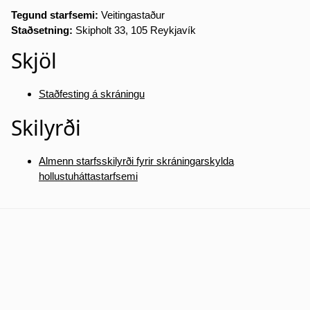
Tegund starfsemi:
Veitingastaður
Staðsetning:
Skipholt 33, 105 Reykjavík
Skjöl
Staðfesting á skráningu
Skilyrði
Almenn starfsskilyrði fyrir skráningarskylda
hollustuháttastarfsemi