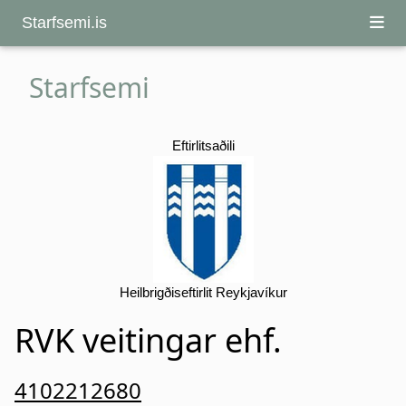
Starfsemi.is
Starfsemi
Eftirlitsaðili
Heilbrigðiseftirlit Reykjavíkur
RVK veitingar ehf.
4102212680