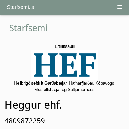
Starfsemi.is
Starfsemi
Eftirlitsaðili
Heilbrigðiseftirlit Garðabæjar, Hafnarfjarðar, Kópavogs,
Mosfellsbæjar og Seltjarnarness
Heggur ehf.
4809872259