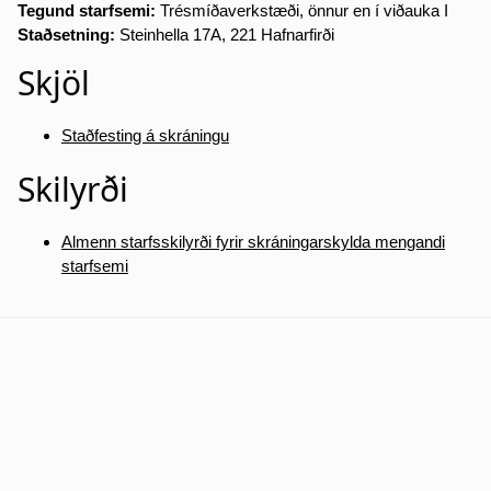
Tegund starfsemi:
Trésmíðaverkstæði, önnur en í viðauka I
Staðsetning:
Steinhella 17A, 221 Hafnarfirði
Skjöl
Staðfesting á skráningu
Skilyrði
Almenn starfsskilyrði fyrir skráningarskylda mengandi
starfsemi