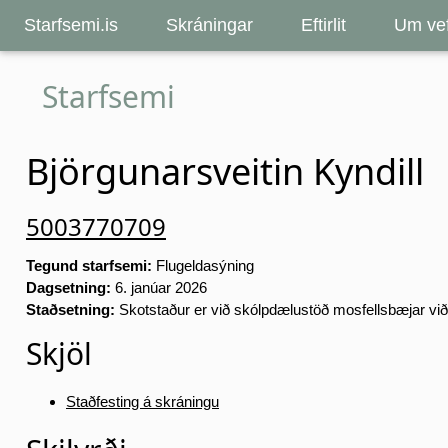
Starfsemi.is
Skráningar
Eftirlit
Um vef
Starfsemi
Björgunarsveitin Kyndill
5003770709
Tegund starfsemi:
Flugeldasýning
Dagsetning:
6. janúar 2026
Staðsetning:
Skotstaður er við skólpdælustöð mosfellsbæjar vi
Skjöl
Staðfesting á skráningu