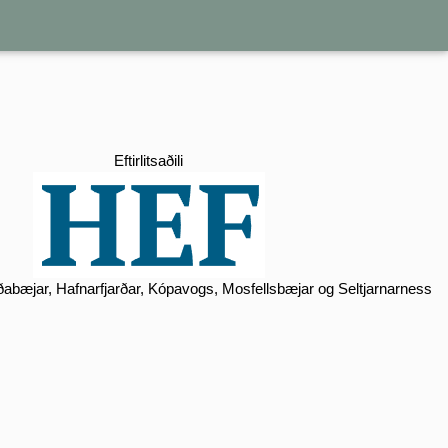
Eftirlitsaðili
Garðabæjar, Hafnarfjarðar, Kópavogs, Mosfellsbæjar og Seltjarnarness