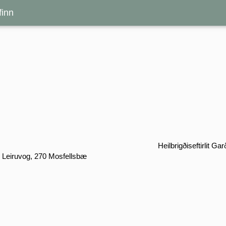
inn
Heilbrigðiseftirlit 
ð Leiruvog, 270 Mosfellsbæ