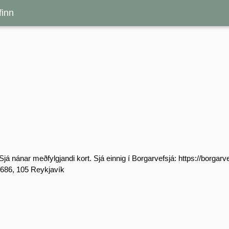
inn
já nánar meðfylgjandi kort. Sjá einnig í Borgarvefsjá: https://borgarve
86, 105 Reykjavík