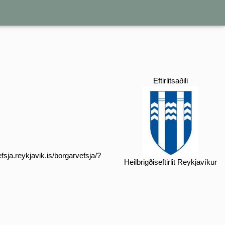
Eftirlitsaðili
fsja.reykjavik.is/borgarvefsja/?
Heilbrigðiseftirlit Reykjavíkur