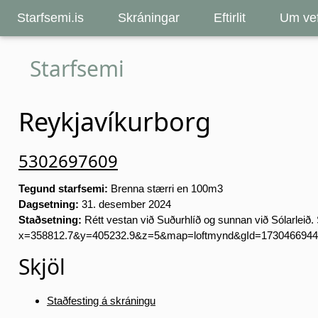
Starfsemi.is
Skráningar
Eftirlit
Um vef
Starfsemi
Reykjavíkurborg
5302697609
Tegund starfsemi:
Brenna stærri en 100m3
Dagsetning:
31. desember 2024
Staðsetning:
Rétt vestan við Suðurhlíð og sunnan við Sólarleið. S
x=358812.7&y=405232.9&z=5&map=loftmynd&gId=17304669446
Skjöl
Staðfesting á skráningu