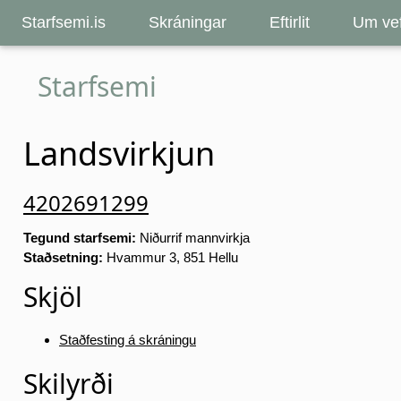
Starfsemi.is
Skráningar
Eftirlit
Um vef
Starfsemi
Landsvirkjun
4202691299
Tegund starfsemi:
Niðurrif mannvirkja
Staðsetning:
Hvammur 3, 851 Hellu
Skjöl
Staðfesting á skráningu
Skilyrði