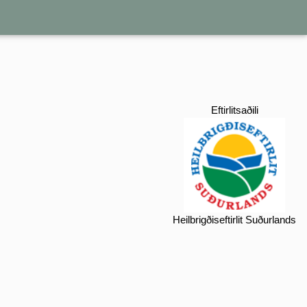
Eftirlitsaðili
Heilbrigðiseftirlit Suðurlands