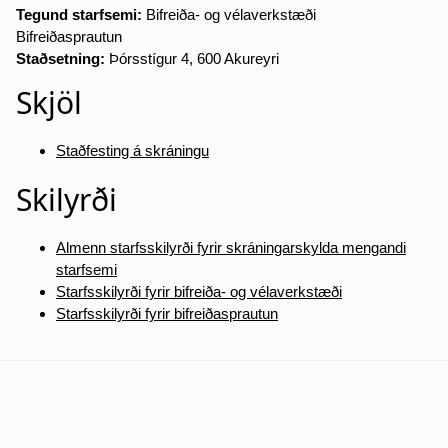
Tegund starfsemi:
Bifreiða- og vélaverkstæði
Bifreiðasprautun
Staðsetning:
Þórsstígur 4, 600 Akureyri
Skjöl
Staðfesting á skráningu
Skilyrði
Almenn starfsskilyrði fyrir skráningarskylda mengandi
starfsemi
Starfsskilyrði fyrir bifreiða- og vélaverkstæði
Starfsskilyrði fyrir bifreiðasprautun