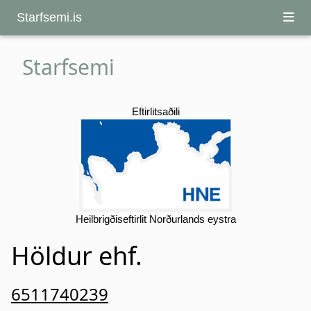
Starfsemi.is
Starfsemi
Eftirlitsaðili
Heilbrigðiseftirlit Norðurlands eystra
Höldur ehf.
6511740239