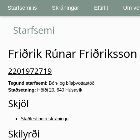
Starfsemi.is
Skráningar
Eftirlit
Um vef
Starfsemi
Friðrik Rúnar Friðriksson
2201972719
Tegund starfsemi:
Bón- og bílaþvottastöð
Staðsetning:
Höfði 20, 640 Húsavík
Skjöl
Staðfesting á skráningu
Skilyrði