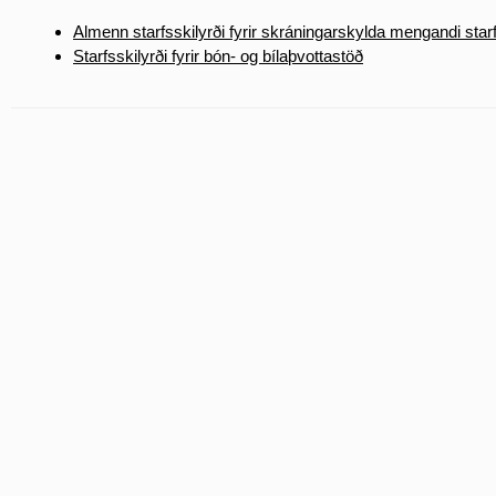
Almenn starfsskilyrði fyrir skráningarskylda mengandi sta
Starfsskilyrði fyrir bón- og bílaþvottastöð