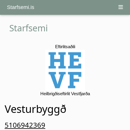
Starfsemi.is
Starfsemi
Eftirlitsaðili
Heilbrigðiseftirlit Vestfjarða
Vesturbyggð
5106942369