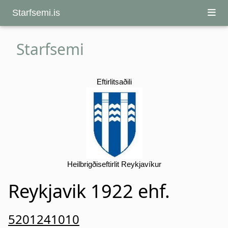
Starfsemi.is
Starfsemi
Eftirlitsaðili
Heilbrigðiseftirlit Reykjavíkur
Reykjavik 1922 ehf.
5201241010