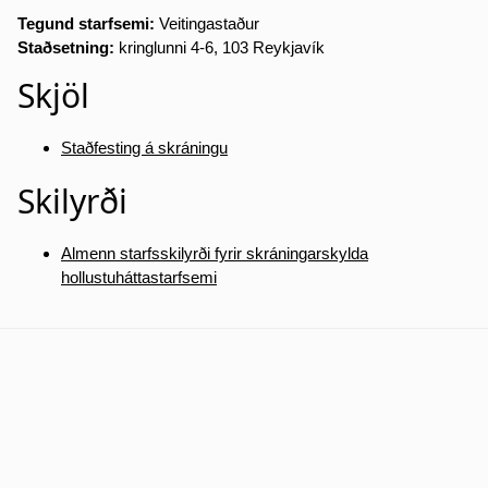
Tegund starfsemi:
Veitingastaður
Staðsetning:
kringlunni 4-6, 103 Reykjavík
Skjöl
Staðfesting á skráningu
Skilyrði
Almenn starfsskilyrði fyrir skráningarskylda
hollustuháttastarfsemi