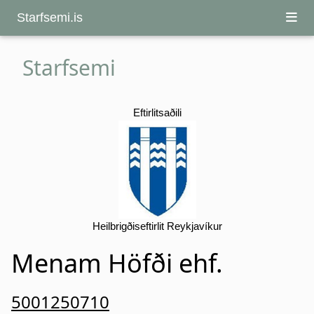
Starfsemi.is
Starfsemi
Eftirlitsaðili
Heilbrigðiseftirlit Reykjavíkur
Menam Höfði ehf.
5001250710