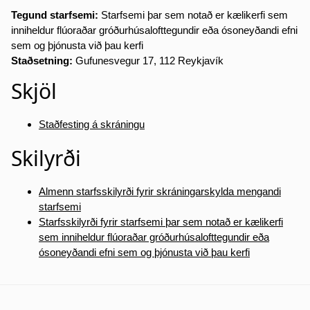
Tegund starfsemi:
Starfsemi þar sem notað er kælikerfi sem
inniheldur flúoraðar gróðurhúsalofttegundir eða ósoneyðandi efni
sem og þjónusta við þau kerfi
Staðsetning:
Gufunesvegur 17, 112 Reykjavík
Skjöl
Staðfesting á skráningu
Skilyrði
Almenn starfsskilyrði fyrir skráningarskylda mengandi
starfsemi
Starfsskilyrði fyrir starfsemi þar sem notað er kælikerfi
sem inniheldur flúoraðar gróðurhúsalofttegundir eða
ósoneyðandi efni sem og þjónusta við þau kerfi