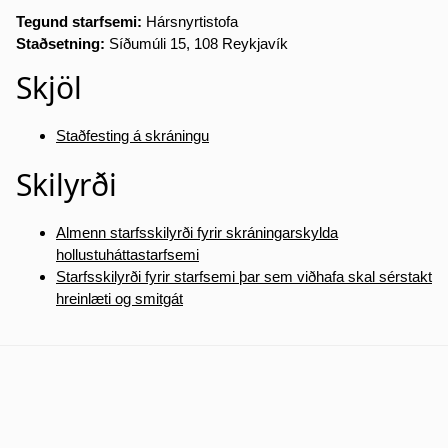
Tegund starfsemi:
Hársnyrtistofa
Staðsetning:
Síðumúli 15, 108 Reykjavík
Skjöl
Staðfesting á skráningu
Skilyrði
Almenn starfsskilyrði fyrir skráningarskylda
hollustuháttastarfsemi
Starfsskilyrði fyrir starfsemi þar sem viðhafa skal sérstakt
hreinlæti og smitgát