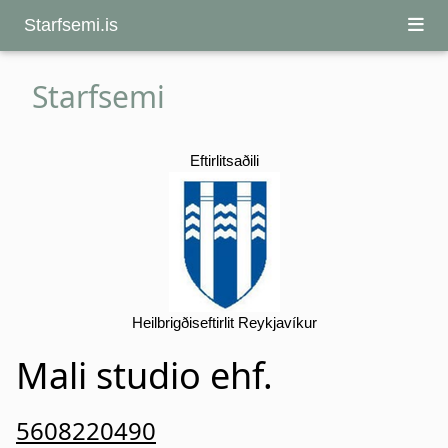
Starfsemi.is
Starfsemi
Eftirlitsaðili
Heilbrigðiseftirlit Reykjavíkur
Mali studio ehf.
5608220490