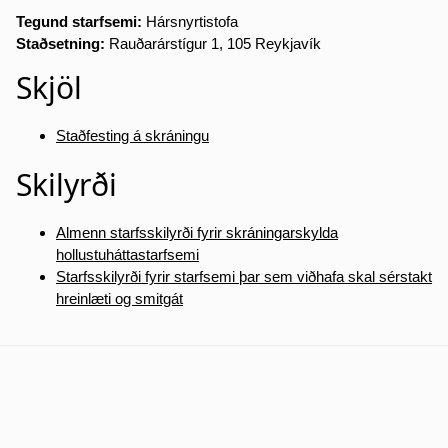
Tegund starfsemi:
Hársnyrtistofa
Staðsetning:
Rauðarárstígur 1, 105 Reykjavík
Skjöl
Staðfesting á skráningu
Skilyrði
Almenn starfsskilyrði fyrir skráningarskylda
hollustuháttastarfsemi
Starfsskilyrði fyrir starfsemi þar sem viðhafa skal sérstakt
hreinlæti og smitgát