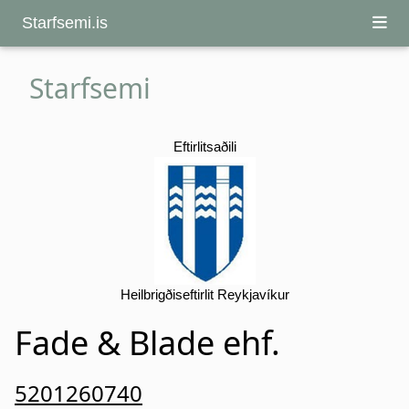
Starfsemi.is
Starfsemi
Eftirlitsaðili
Heilbrigðiseftirlit Reykjavíkur
Fade & Blade ehf.
5201260740