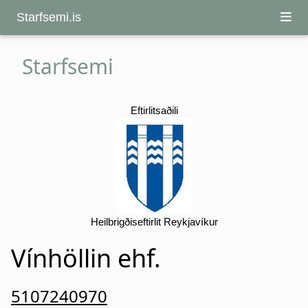
Starfsemi.is
Starfsemi
Eftirlitsaðili
Heilbrigðiseftirlit Reykjavíkur
Vínhöllin ehf.
5107240970