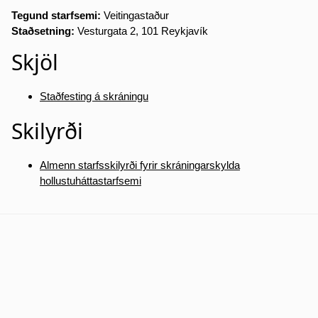
Tegund starfsemi:
Veitingastaður
Staðsetning:
Vesturgata 2, 101 Reykjavík
Skjöl
Staðfesting á skráningu
Skilyrði
Almenn starfsskilyrði fyrir skráningarskylda
hollustuháttastarfsemi