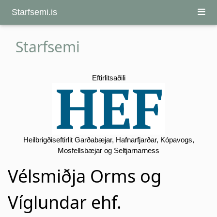
Starfsemi.is
Starfsemi
Eftirlitsaðili
Heilbrigðiseftirlit Garðabæjar, Hafnarfjarðar, Kópavogs,
Mosfellsbæjar og Seltjarnarness
Vélsmiðja Orms og
Víglundar ehf.