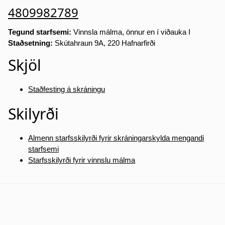
4809982789
Tegund starfsemi:
Vinnsla málma, önnur en í viðauka I
Staðsetning:
Skútahraun 9A, 220 Hafnarfirði
Skjöl
Staðfesting á skráningu
Skilyrði
Almenn starfsskilyrði fyrir skráningarskylda mengandi
starfsemi
Starfsskilyrði fyrir vinnslu málma