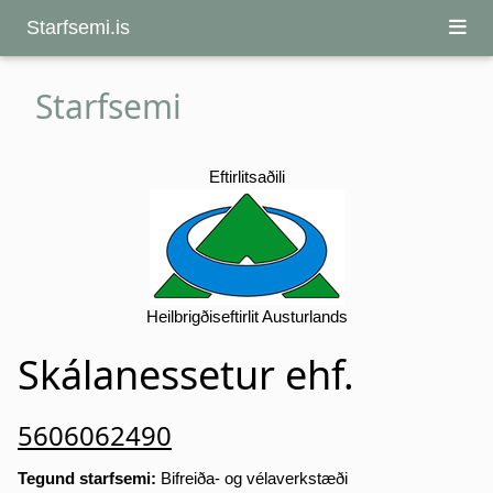
Starfsemi.is
Starfsemi
Eftirlitsaðili
Heilbrigðiseftirlit Austurlands
Skálanessetur ehf.
5606062490
Tegund starfsemi:
Bifreiða- og vélaverkstæði