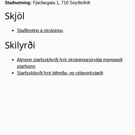
Staðsetning:
Fjarðargata 1, 710 Seyðisfirði
Skjöl
Staðfesting á skráningu
Skilyrði
Almenn starfsskilyrði fyrir skráningarskylda mengandi
starfsemi
Starfsskilyrði fyrir bifreiða- og vélaverkstæði