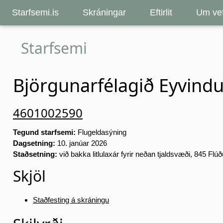
Starfsemi.is
Skráningar
Eftirlit
Um vef
Starfsemi
Björgunarfélagið Eyvindu
4601002590
Tegund starfsemi:
Flugeldasýning
Dagsetning:
10. janúar 2026
Staðsetning:
við bakka litlulaxár fyrir neðan tjaldsvæði, 845 Flú
Skjöl
Staðfesting á skráningu