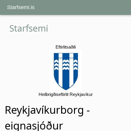
Starfsemi.is
Starfsemi
Eftirlitsaðili
Heilbrigðiseftirlit Reykjavíkur
Reykjavíkurborg -
eignasjóður