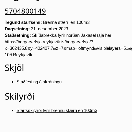
5704800149
Tegund starfsemi:
Brenna stærri en 100m3
Dagsetning:
31. desember 2023
Staðsetning:
Skíðabrekka fyrir norðan Jakasel (sjá hér:
https://borgarvefsja.reykjavik.is/borgarvefsja/?
x=362435.8&y=402407.7&z=7&map=loftmynd&visiblelayers=51&
109 Reykjavík
Skjöl
Staðfesting á skráningu
Skilyrði
Starfsskilyrði fyrir brennu stærri en 100m3