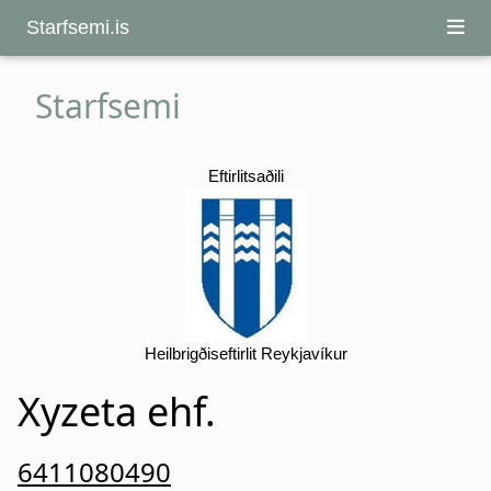
Starfsemi.is
Starfsemi
Eftirlitsaðili
Heilbrigðiseftirlit Reykjavíkur
Xyzeta ehf.
6411080490