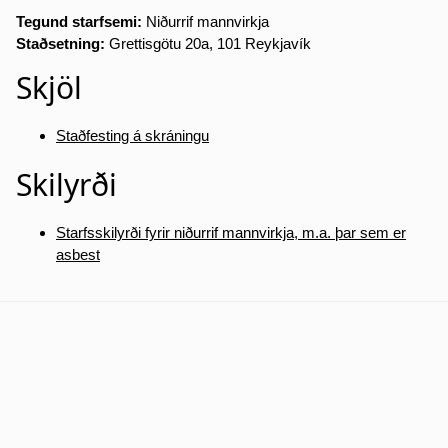
Tegund starfsemi:
Niðurrif mannvirkja
Staðsetning:
Grettisgötu 20a, 101 Reykjavík
Skjöl
Staðfesting á skráningu
Skilyrði
Starfsskilyrði fyrir niðurrif mannvirkja, m.a. þar sem er
asbest