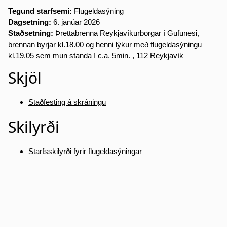
Tegund starfsemi:
Flugeldasýning
Dagsetning:
6. janúar 2026
Staðsetning:
Þrettabrenna Reykjavíkurborgar í Gufunesi,
brennan byrjar kl.18.00 og henni lýkur með flugeldasýningu
kl.19.05 sem mun standa í c.a. 5min. , 112 Reykjavík
Skjöl
Staðfesting á skráningu
Skilyrði
Starfsskilyrði fyrir flugeldasýningar