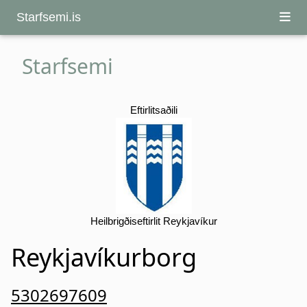
Starfsemi.is
Starfsemi
Eftirlitsaðili
Heilbrigðiseftirlit Reykjavíkur
Reykjavíkurborg
5302697609