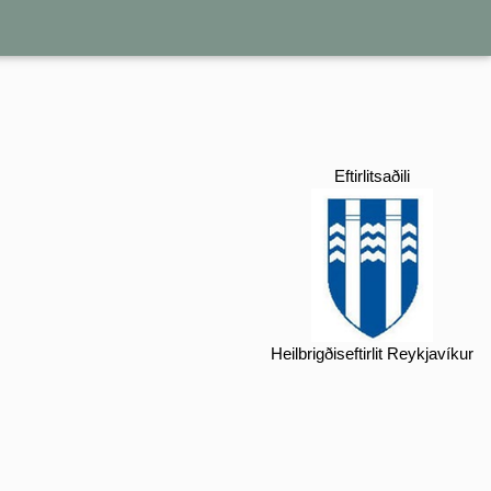
Eftirlitsaðili
Heilbrigðiseftirlit Reykjavíkur