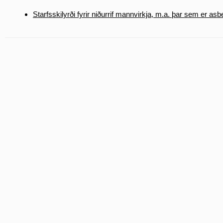
Starfsskilyrði fyrir niðurrif mannvirkja, m.a. þar sem er asb