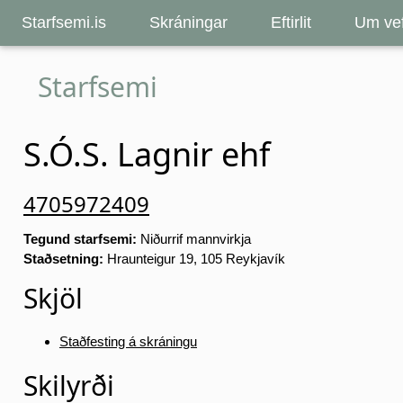
Starfsemi.is
Skráningar
Eftirlit
Um vef
Starfsemi
S.Ó.S. Lagnir ehf
4705972409
Tegund starfsemi:
Niðurrif mannvirkja
Staðsetning:
Hraunteigur 19, 105 Reykjavík
Skjöl
Staðfesting á skráningu
Skilyrði