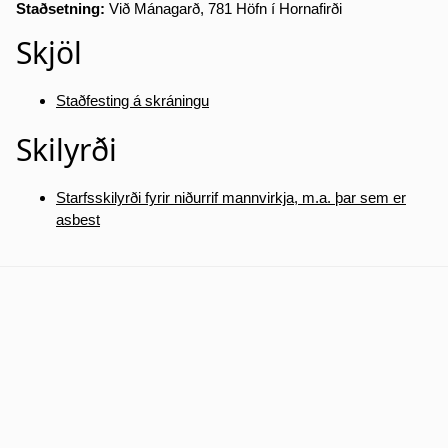
Staðsetning:
Við Mánagarð, 781 Höfn í Hornafirði
Skjöl
Staðfesting á skráningu
Skilyrði
Starfsskilyrði fyrir niðurrif mannvirkja, m.a. þar sem er
asbest