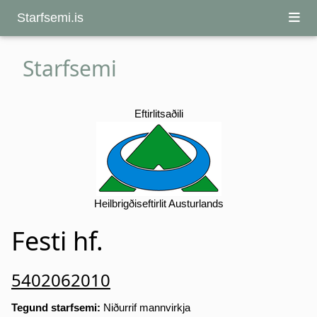
Starfsemi.is
Starfsemi
Eftirlitsaðili
Heilbrigðiseftirlit Austurlands
Festi hf.
5402062010
Tegund starfsemi:
Niðurrif mannvirkja