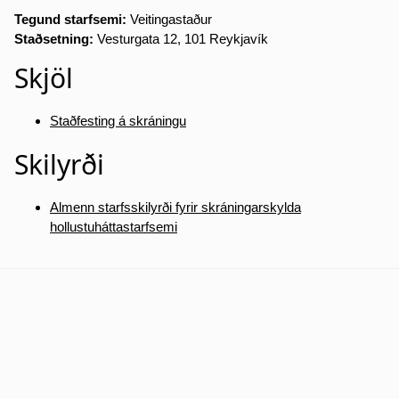
Tegund starfsemi:
Veitingastaður
Staðsetning:
Vesturgata 12, 101 Reykjavík
Skjöl
Staðfesting á skráningu
Skilyrði
Almenn starfsskilyrði fyrir skráningarskylda
hollustuháttastarfsemi