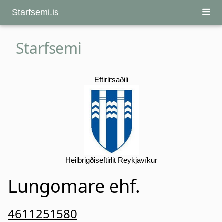
Starfsemi.is
Starfsemi
Eftirlitsaðili
Heilbrigðiseftirlit Reykjavíkur
Lungomare ehf.
4611251580