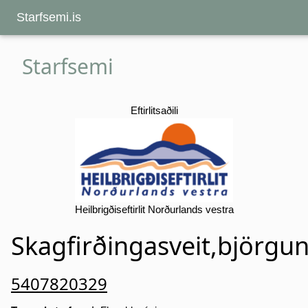
Starfsemi.is
Starfsemi
Eftirlitsaðili
Heilbrigðiseftirlit Norðurlands vestra
Skagfirðingasveit,björgu
5407820329