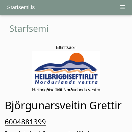
Starfsemi.is
Starfsemi
Eftirlitsaðili
Heilbrigðiseftirlit Norðurlands vestra
Björgunarsveitin Grettir
6004881399